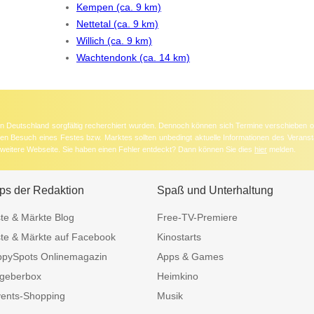
Kempen (ca. 9 km)
Nettetal (ca. 9 km)
Willich (ca. 9 km)
Wachtendonk (ca. 14 km)
 in Deutschland sorgfältig recherchiert wurden. Dennoch können sich Termine verschieben o
nten Besuch eines Festes bzw. Marktes sollten unbedingt aktuelle Informationen des Veransta
e weitere Webseite. Sie haben einen Fehler entdeckt? Dann können Sie dies
hier
melden.
ps der Redaktion
Spaß und Unterhaltung
te & Märkte Blog
Free-TV-Premiere
te & Märkte auf Facebook
Kinostarts
pySpots Onlinemagazin
Apps & Games
geberbox
Heimkino
ents-Shopping
Musik