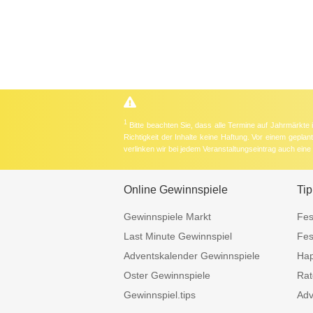
1
Bitte beachten Sie, dass alle Termine auf Jahrmärkte
Richtigkeit der Inhalte keine Haftung. Vor einem gepla
verlinken wir bei jedem Veranstaltungseintrag auch ein
Online Gewinnspiele
Tip
Gewinnspiele Markt
Fes
Last Minute Gewinnspiel
Fes
Adventskalender Gewinnspiele
Hap
Oster Gewinnspiele
Rat
Gewinnspiel.tips
Adv