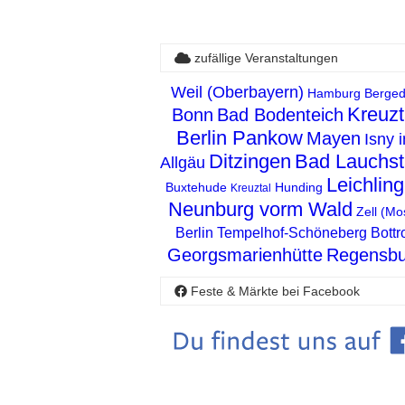
zufällige Veranstaltungen
Weil (Oberbayern)
Hamburg Berged
Kreuzt
Bonn
Bad Bodenteich
Berlin Pankow
Mayen
Isny 
Ditzingen
Bad Lauchst
Allgäu
Leichlin
Buxtehude
Hunding
Kreuztal
Neunburg vorm Wald
Zell (Mo
Berlin Tempelhof-Schöneberg
Bottr
Georgsmarienhütte
Regensbu
Feste & Märkte bei Facebook