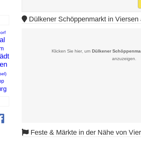
Dülkener Schöppenmarkt in Viersen a
orf
al
im
Klicken Sie hier, um
Dülkener Schöppenmark
ädt
anzuzeigen.
gen
sel)
op
rg
Feste & Märkte in der Nähe von Vie