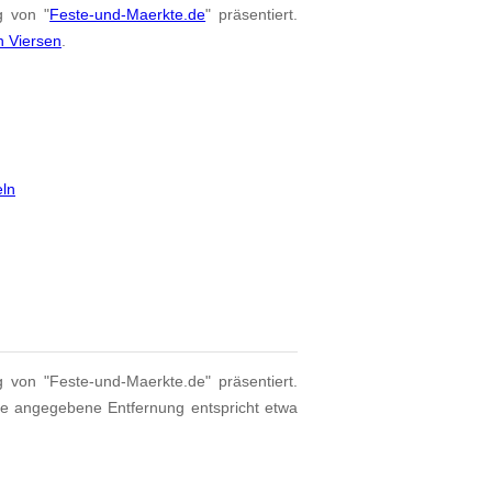
g von "
Feste-und-Maerkte.de
" präsentiert.
n Viersen
.
eln
g von "Feste-und-Maerkte.de" präsentiert.
ie angegebene Entfernung entspricht etwa