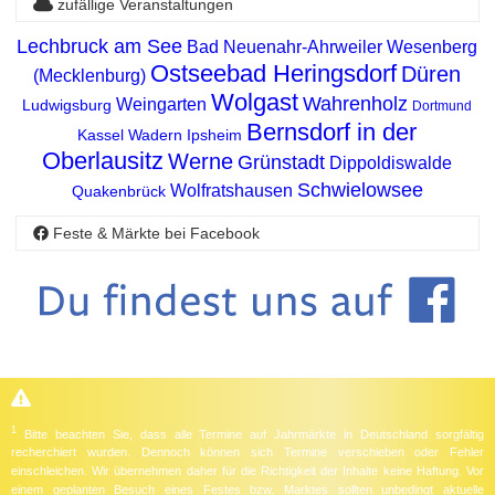
zufällige Veranstaltungen
Lechbruck am See
Bad Neuenahr-Ahrweiler
Wesenberg
Ostseebad Heringsdorf
Düren
(Mecklenburg)
Wolgast
Wahrenholz
Weingarten
Ludwigsburg
Dortmund
Bernsdorf in der
Kassel
Wadern
Ipsheim
Oberlausitz
Werne
Grünstadt
Dippoldiswalde
Schwielowsee
Wolfratshausen
Quakenbrück
Feste & Märkte bei Facebook
1
Bitte beachten Sie, dass alle Termine auf Jahrmärkte in Deutschland sorgfältig
recherchiert wurden. Dennoch können sich Termine verschieben oder Fehler
einschleichen. Wir übernehmen daher für die Richtigkeit der Inhalte keine Haftung. Vor
einem geplanten Besuch eines Festes bzw. Marktes sollten unbedingt aktuelle