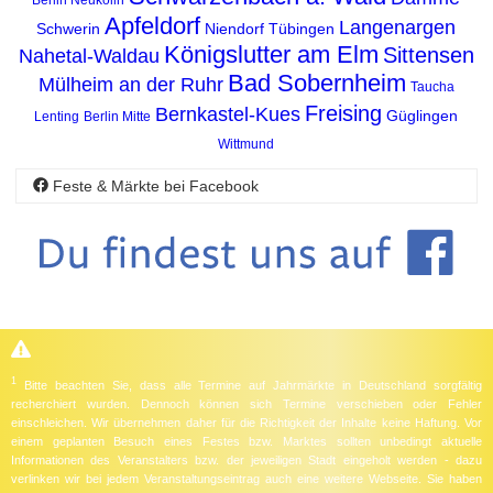
Apfeldorf
Langenargen
Schwerin
Niendorf
Tübingen
Königslutter am Elm
Sittensen
Nahetal-Waldau
Bad Sobernheim
Mülheim an der Ruhr
Taucha
Freising
Bernkastel-Kues
Güglingen
Lenting
Berlin Mitte
Wittmund
Feste & Märkte bei Facebook
1
Bitte beachten Sie, dass alle Termine auf Jahrmärkte in Deutschland sorgfältig
recherchiert wurden. Dennoch können sich Termine verschieben oder Fehler
einschleichen. Wir übernehmen daher für die Richtigkeit der Inhalte keine Haftung. Vor
einem geplanten Besuch eines Festes bzw. Marktes sollten unbedingt aktuelle
Informationen des Veranstalters bzw. der jeweiligen Stadt eingeholt werden - dazu
verlinken wir bei jedem Veranstaltungseintrag auch eine weitere Webseite. Sie haben