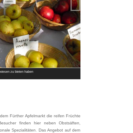

stwiesen zu bieten haben
Der Fürther Apfelmarkt zeigt die ga
© A. Schäff, Stadt Fürth
 dem Fürther Apfelmarkt die reifen Früchte
Besucher finden hier neben Obstsäften,
ionale Spezialitäten. Das Angebot auf dem