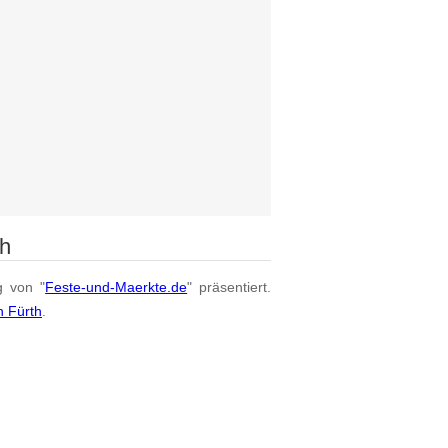
th
g von "
Feste-und-Maerkte.de
" präsentiert.
n Fürth
.