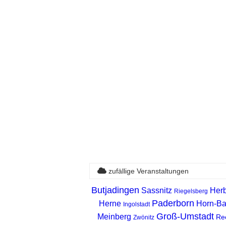
zufällige Veranstaltungen
Butjadingen
Sassnitz
Her
Riegelsberg
Paderborn
Herne
Horn-B
Ingolstadt
Groß-Umstadt
Meinberg
Re
Zwönitz