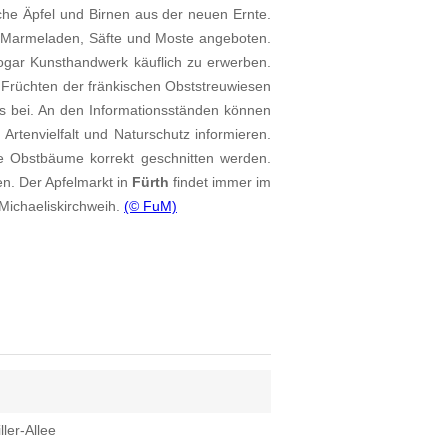
ische Äpfel und Birnen aus der neuen Ernte.
a. Marmeladen, Säfte und Moste angeboten.
gar Kunsthandwerk käuflich zu erwerben.
n Früchten der fränkischen Obststreuwiesen
s bei. An den Informationsständen können
rtenvielfalt und Naturschutz informieren.
e Obstbäume korrekt geschnitten werden.
en. Der Apfelmarkt in
Fürth
findet immer im
Michaeliskirchweih.
(© FuM)
ler-Allee