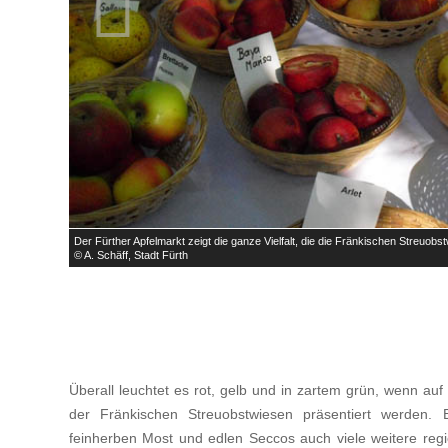

Der Fürther Apfelmarkt zeigt die ganze Vielfalt, die die Fränkischen Streuob
© A. Schäff, Stadt Fürth
Überall leuchtet es rot, gelb und in zartem grün, wenn auf
der Fränkischen Streuobstwiesen präsentiert werden. 
feinherben Most und edlen Seccos auch viele weitere reg